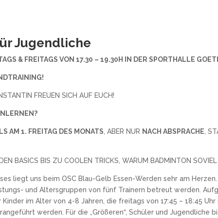
ür Jugendliche
GS & FREITAGS VON 17.30 – 19.30H
IN DER SPORTHALLE GOET
NDTRAINING!
ONSTANTIN FREUEN SICH AUF EUCH!
ENLERNEN?
LS AM 1. FREITAG DES MONATS
, ABER NUR
NACH ABSPRACHE
, S
 DEN BASICS BIS ZU COOLEN TRICKS, WARUM BADMINTON SOVIEL
es liegt uns beim OSC Blau-Gelb Essen-Werden sehr am Herzen. 
istungs- und Altersgruppen von fünf Trainern betreut werden. Au
 Kinder im Alter von 4-8 Jahren, die freitags von 17:45 – 18:45 Uh
angeführt werden. Für die „Größeren“, Schüler und Jugendliche bis